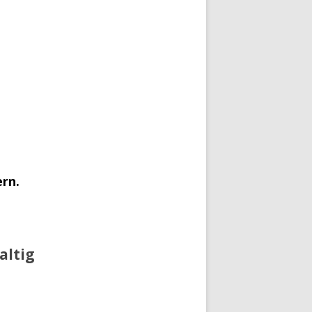
ern.
altig